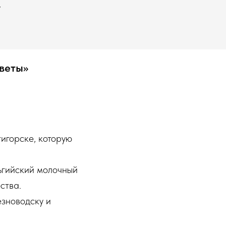
у
веты»
игорске, которую
льгийский молочный
ства.
езноводску и