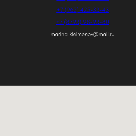
+7 (962) 425-33-43
+7 (8793) 98-93-80
marina_kleimenov@mail.ru