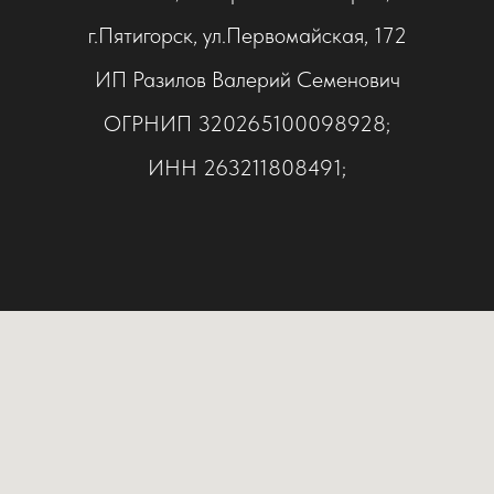
Tilda
г.Пятигорск, ул.Первомайская, 172
ИП Разилов Валерий Семенович
ОГРНИП 320265100098928;
ИНН 263211808491;