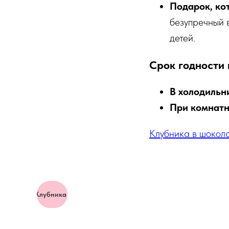
Подарок, ко
безупречный 
детей.
Срок годности 
В холодильн
При комнатн
Клубника в шокола
Клубника