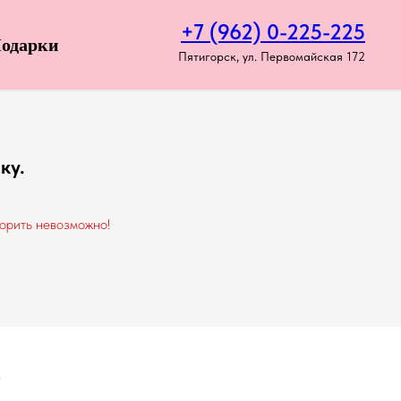
+7 (962) 0-225-225
одарки
Пятигорск, ул. Первомайская 172
ку.
корить невозможно!
.