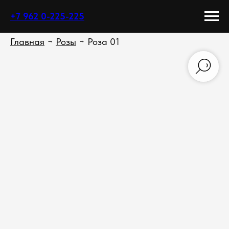
+7 962 0-225-225
Главная
Розы
Роза 01
→
→