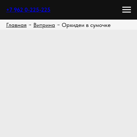
+7 962 0-225-225
Главная
Витрина
Орхидеи в сумочке
→
→