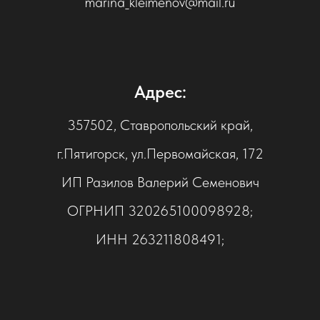
marina_kleimenov@mail.ru
Адрес:
357502, Ставропольский край,
г.Пятигорск, ул.Первомайская, 172
ИП Разилов Валерий Семенович
ОГРНИП 320265100098928;
ИНН 263211808491;